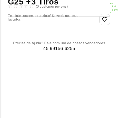
G25 +3 Tiros
☆
☆
☆
☆
☆
(
0
customer reviews)
EM
EST
Tem interesse nesse produto? Salve ele nos seus
favoritos
Precisa de Ajuda? Fale com um de nossos vendedores
45 99156-6255