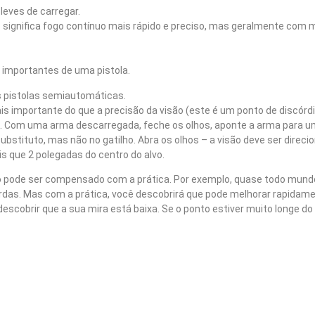
leves de carregar.
z significa fogo contínuo mais rápido e preciso, mas geralmente com 
s importantes de uma pistola.
s pistolas semiautomáticas.
s importante do que a precisão da visão (este é um ponto de discórdia
ma. Com uma arma descarregada, feche os olhos, aponte a arma para 
bstituto, mas não no gatilho. Abra os olhos – a visão deve ser direci
s que 2 polegadas do centro do alvo.
sso pode ser compensado com a prática. Por exemplo, quase todo mun
jardas. Mas com a prática, você descobrirá que pode melhorar rapidam
scobrir que a sua mira está baixa. Se o ponto estiver muito longe do 