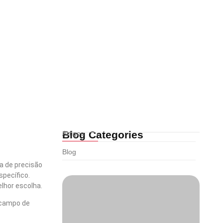
Aprenda como comprar a pistola…
outubro 27, 2022
Blog Categories
Artigos
Blog
a de precisão
specífico.
lhor escolha.
 campo de