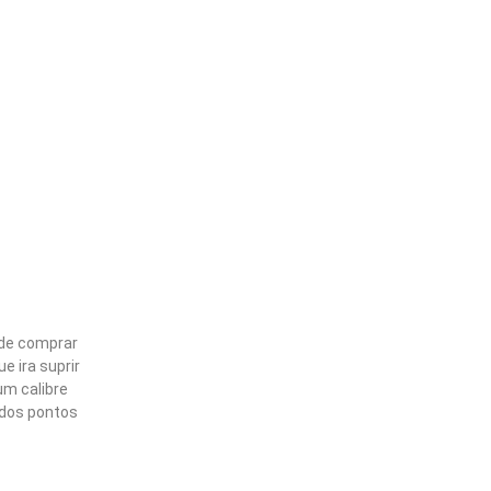
Quais são os melhores modelos…
dezembro 29, 2022
 de comprar
GLOCK apresenta no Brasil edições…
e ira suprir
dezembro 28, 2022
um calibre
 dos pontos