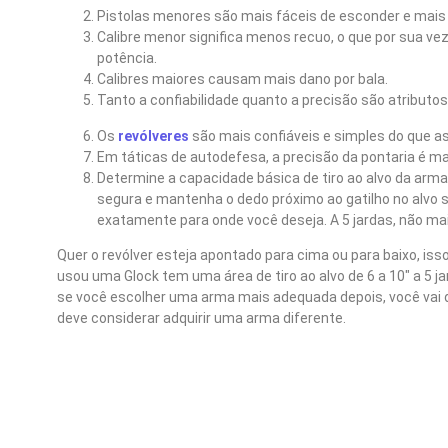
Pistolas menores são mais fáceis de esconder e mais 
Calibre menor significa menos recuo, o que por sua ve
potência.
Calibres maiores causam mais dano por bala.
Tanto a confiabilidade quanto a precisão são atributo
Os
revólveres
são mais confiáveis e simples do que a
Em táticas de autodefesa, a precisão da pontaria é mai
Determine a capacidade básica de tiro ao alvo da ar
segura e mantenha o dedo próximo ao gatilho no alvo su
exatamente para onde você deseja. A 5 jardas, não mai
Quer o revólver esteja apontado para cima ou para baixo, i
usou uma Glock tem uma área de tiro ao alvo de 6 a 10″ a 5 
se você escolher uma arma mais adequada depois, você vai de
deve considerar adquirir uma arma diferente.