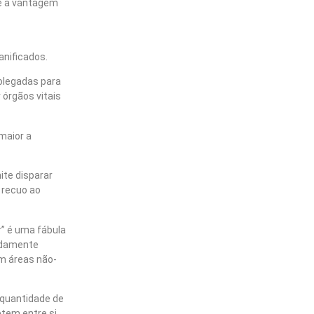
te a vantagem
anificados.
olegadas para
 órgãos vitais
maior a
ite disparar
 recuo ao
r” é uma fábula
adamente
em áreas não-
 quantidade de
etem entre si