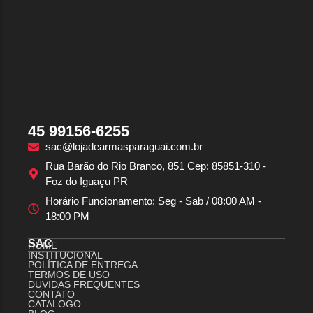
45 99156-6255
sac@lojadearmasparaguai.com.br
Rua Barão do Rio Branco, 851 Cep: 85851-310 -
Foz do Iguaçu PR
Horário Funcionamento: Seg - Sab / 08:00 AM -
18:00 PM
SAC
HOME
INSTITUCIONAL
POLÍTICA DE ENTREGA
TERMOS DE USO
DUVIDAS FREQUENTES
CONTATO
CATALOGO