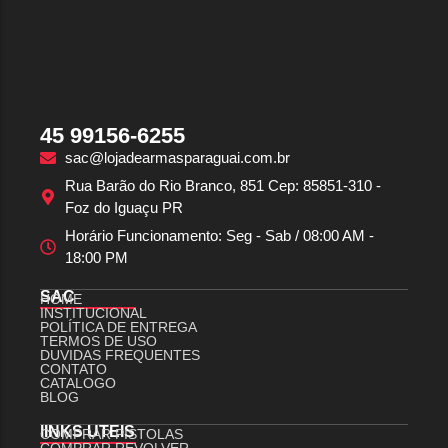
45 99156-6255
sac@lojadearmasparaguai.com.br
Rua Barão do Rio Branco, 851 Cep: 85851-310 -
Foz do Iguaçu PR
Horário Funcionamento: Seg - Sab / 08:00 AM -
18:00 PM
SAC
HOME
INSTITUCIONAL
POLÍTICA DE ENTREGA
TERMOS DE USO
DUVIDAS FREQUENTES
CONTATO
CATALOGO
BLOG
lINKS UTEIS
COMPRAR PISTOLAS