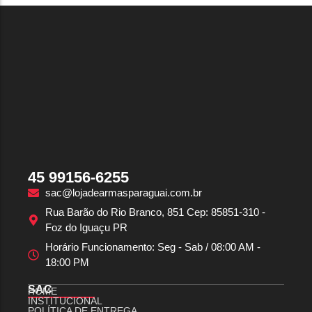
45 99156-6255
sac@lojadearmasparaguai.com.br
Rua Barão do Rio Branco, 851 Cep: 85851-310 -
Foz do Iguaçu PR
Horário Funcionamento: Seg - Sab / 08:00 AM -
18:00 PM
SAC
HOME
INSTITUCIONAL
POLÍTICA DE ENTREGA